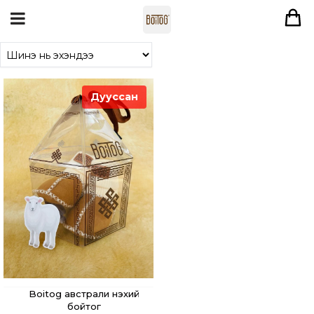
Дууссан
Boitog австрали нэхий
бойтог