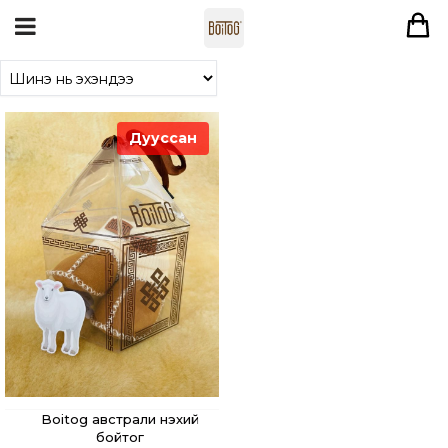
Дууссан
Boitog австрали нэхий
бойтог