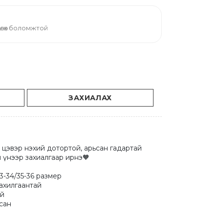
өлөх боломжтой
ЗАХИАЛАХ
 цэвэр нэхий дотортой, арьсан гадартай 
 үнээр захиалгаар ирнэ🧡

3-34/35-36 размер

хилгаантай 

 

ан 
