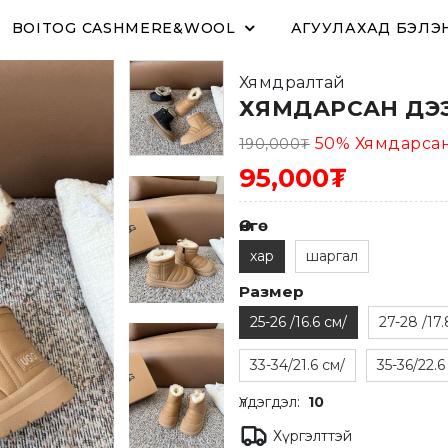
BOITOG CASHMERE&WOOL
АГУУЛАХАД БЭЛЭ
Хямдралтай
ХЯМДАРСАН ДЭЭ
50
%
Хямдарса
190,000
₮
95,000₮
Өнгө
хар
шаргал
Размер
25-26 /16.6 см/
27-28 /17.
33-34/21.6 см/
35-36/22.6
Үлдэгдэл:
10
Хүргэлттэй