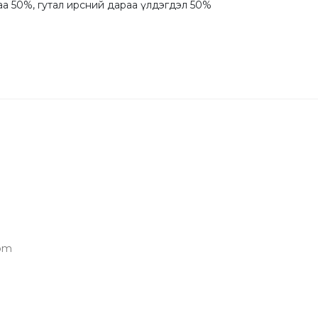
аа 50%, гутал ирсний дараа үлдэгдэл 50%

om