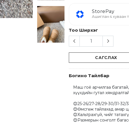
StorePay
Ашиглан 4 хуваан т
Тоо Ширхэг
САГСЛАХ
Богино Тайлбар
Маш гоё арчилгаа багатай,
хүүхдийн гутал хямдралтай
😊25-26/27-28/29-30/31-32/3
😊Өмсгөж тайлахад амар ца
😊Хальтрахгүй, чийг татахгүй
😊Размерын сонголт багасс