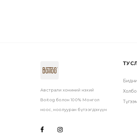
ТУС
Бидни
Австрали хониний нэхий
Холбо
Boitog болон 100% Монгол
Түгээ
ноос, ноолууран бүтээгдэхүүн
Boitog брэнд хөгжүүлэгч, Enplei,
Auspecial брэндийн Монгол