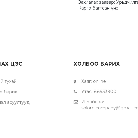
Захиалах заавар: Урьдчилг
Карго багтсан үнэ
ЛАХ ЦЭС
ХОЛБОО БАРИХ
й тухай
Хаяг
:
online
Утас
:
88933900
о барих
И-мэйл хаяг
:
мэл асуултууд
solom.company@gmail.c