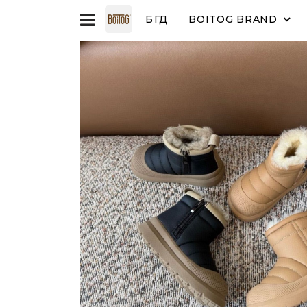
БҮГД
BOITOG BRAND