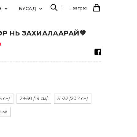
Нэвтрэх
Н
БУСАД
Р НЬ ЗАХИАЛААРАЙ🧡
н
8 см/
29-30 /19 см/
31-32 /20.2 см/
 см/